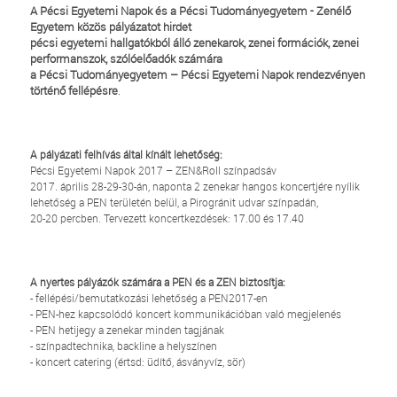
A Pécsi Egyetemi Napok és a Pécsi Tudományegyetem - Zenélő
Egyetem közös pályázatot hirdet
pécsi egyetemi hallgatókból álló zenekarok, zenei formációk, zenei
performanszok, szólóelőadók számára
a Pécsi Tudományegyetem – Pécsi Egyetemi Napok rendezvényen
történő fellépésre
.
A pályázati felhívás által kínált lehetőség:
Pécsi Egyetemi Napok 2017 – ZEN&Roll színpadsáv
2017. április 28-29-30-án, naponta 2 zenekar hangos koncertjére nyílik
lehetőség a PEN területén belül, a Pirogránit udvar színpadán,
20-20 percben. Tervezett koncertkezdések: 17.00 és 17.40
A nyertes pályázók számára a PEN és a ZEN biztosítja:
- fellépési/bemutatkozási lehetőség a PEN2017-en
- PEN-hez kapcsolódó koncert kommunikációban való megjelenés
- PEN hetijegy a zenekar minden tagjának
- színpadtechnika, backline a helyszínen
- koncert catering (értsd: üdítő, ásványvíz, sör)