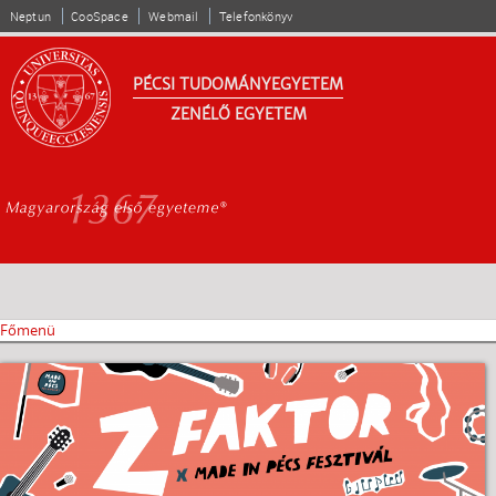
Ugrás a
Neptun
CooSpace
Webmail
Telefonkönyv
tartalomra
PÉCSI TUDOMÁNYEGYETEM
ZENÉLŐ EGYETEM
Főmenü