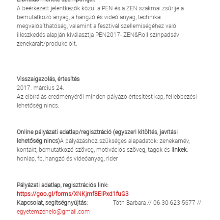
A beérkezett jelentkezők közül a PEN és a ZEN szakmai zsűrije a
bemutatkozó anyag, a hangzó és videó anyag, technikai
megvalósíthatóság, valamint a fesztivál szellemiségéhez való
illeszkedés alapján kiválasztja PEN2017- ZEN&Roll színpadsáv
zenekarait/produkcióit.
Visszaigazolás, értesítés
2017. március 24.
Az elbírálás eredményéről minden pályázó értesítést kap, fellebbezési
lehetőség nincs.
Online pályázati adatlap/regisztráció (egyszeri kitöltés, javítási
lehetőség nincs)
A pályázáshoz szükséges alapadatok: zenekarnév,
kontakt, bemutatkozó szöveg, motivációs szöveg, tagok és
linkek
:
honlap, fb, hangzó és videóanyag, rider
Pályázati adatlap, regisztrációs link:
https://goo.gl/forms/XNKjmf8ElPxd1fuG3
Kapcsolat, segítségnyújtás:
Tóth Barbara // 06-30-623-5677 //
egyetemzenelo@gmail.com