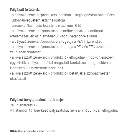
Pályázati feltételek:
- a pályázó zenekar/produkció legalább 1 tagja igazolhatóan a Pécsi
Tudományegyetem aktív hallgatója
- a zenekar/formáció létszáma maximum 6 fő
- a pályázó zenekar /produkció az online pályázati adatlapot
értelemszerűen és hiánytalanul kitölti, határidőre elküldi
- a pályázó zenekar /produkció elfogadja a PEN házirendjét
- a pályázó zenekar /produkció elfogadja a PEN és ZEN szakmai
zsűrijének döntését
- a kiválasztott zenekarok/produkciók elfogadják (indokolt esetben
egyeztetik a pályáztató által megadott kontaktnak megfelelően és
kiegészítik) a biztosított backline-t
- a kiválasztott zenekarok/produkciók betartják a színpadmester
utasításait
Pályázat benyújtásának határideje:
2017. március 17.
A határidőn túl beérkező pályázatokat nem áll módunkban elfogadni.
Elbírálás menete szempontjai: